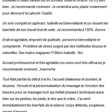
bouteilles d’huiles variées est un bonheur visuel et olfactif! On s’y sent
bien. Je recommande vivement. Je reviendrai avec plaisir notamment
pour découvrir le Lahochi !
Gaëlle
Un soin complet et captivant. Isabelle est bienveillante et on ressent les
bienfaits de son travail tout de suite. Je recommande à 100%. Aurore
Endroit agréable, empreint de quiétude , personne bienveillante et
compétente . Problème de stress soigné par des méthodes douces et
naturelles. Des mains magiques !!! Merci Isabelle.
Noï
Accueil professionnel et très agréable Les soins sont très efficaces je
recommande vivement.
Jeannette
Tout était parfait du début à la fin, l’accueil chaleureux et souriant, la
douceur, l’écoute et la personnalisation du massage en fonction des
besoins pour un massage/soin qui mêlait plusieurs techniques aussi
bien sur les jambes, les pieds, le dos que le crâne. J’ai senti
immédiatement les bienfaits de la séance: corps détendu, souplesse,
regain d’énergie.